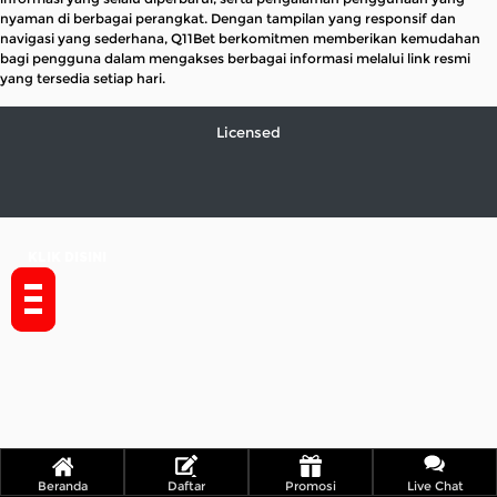
nyaman di berbagai perangkat. Dengan tampilan yang responsif dan
Promosi
navigasi yang sederhana, Q11Bet berkomitmen memberikan kemudahan
bagi pengguna dalam mengakses berbagai informasi melalui link resmi
Hubungi Kami
yang tersedia setiap hari.
Live Chat
Licensed
Pengaduan Customer
Pilih Bahasa:
KLIK DISINI
KLIK DISINI
MASUK
DAFTAR
&copy; Q11Bet - Platform Game Online Resmi
dengan Akses Cepat Hari Ini. Hak Cipta
Dilindungi.
Beranda
Daftar
Promosi
Live Chat