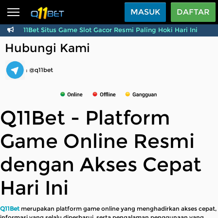
Beranda
MASUK
DAFTAR
g di Q11Bet Situs Game Slot Gacor Resmi Paling Hoki Hari Ini
Sports
BARU
PROMO
Hubungi Kami
Live Casino
BARU
Slots
: @q11bet
PROMO
IDNLIVE
BARU
Q11Bet - Platform
Stream N Spin
Arcade
PROMO
Game Online Resmi
Table Games
dengan Akses Cepat
Lottery
BARU
PROMO
Hari Ini
IDNRaffle
Q11Bet
merupakan platform game online yang menghadirkan akses cepat,
Referral
informasi yang selalu diperbarui, serta pengalaman penggunaan yang